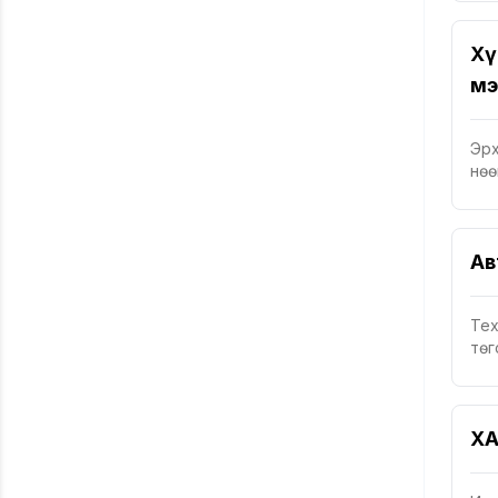
Хү
мэ
Эрх
нөө
Ав
Тех
төг
ХА