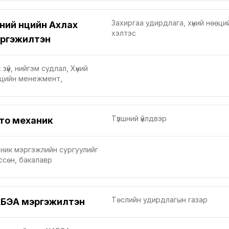
Захиргаа удирдлага, хүний нөөци
ний нөөцийн Ахлах
хэлтэс
ргэжилтэн
 зүй, нийгэм судлал, Хүний
цийн менежмент,
Түлшний үйлдвэр
то механик
ник мэргэжлийн сургуулийг
ссөн, бакалавр
Төслийн удирдлагын газар
БЭА мэргэжилтэн