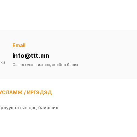
Email
info@ttt.mn
рхи
Санал хүсэлт илгээх, холбоо барих
УСЛАМЖ / ИРГЭДЭД
орлуулалтын цэг, байршил