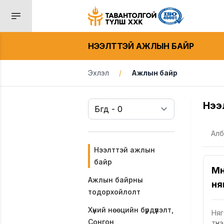
НЭЭЛТТЭЙ АЖЛЫН БАЙР
Эхлэл
/
Ажлын байр
Нээ
Алб
Нээлттэй ажлын
байр
Мөн
Ажлын байрны
ня
тодорхойлолт
Хүний нөөцийн бүрдүүлэлт,
Няг
Сонгон
түү