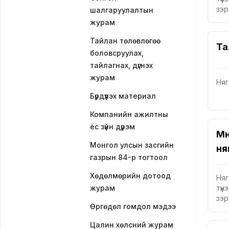
зэр
шалгаруулалтын
журам
Тайлан төлөвлөгөө
Та
боловсруулах,
тайлагнах, дүгнэх
журам
Няг
Бүрдүүлэх материал
Компанийн ажилтны
ёс зүйн дүрэм
Мөн
Монгол улсын засгийн
ня
газрын 84-р тогтоол
Хөдөлмөрийн дотоод
Няг
журам
түү
зэр
Өргөдөл гомдол мэдээ
Цалин хөлсний журам