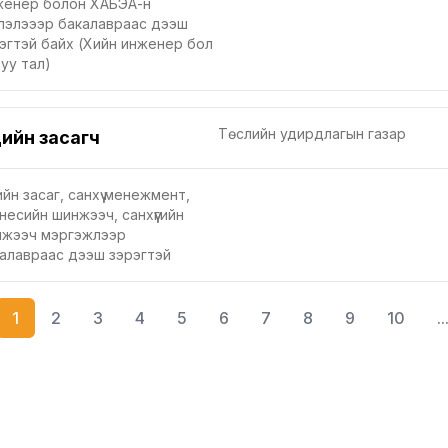
енер болон ХАБЭА-н
лэлэээр бакалавраас дээш
эгтэй байх (Хийн инженер бол
уу тал)
Төслийн удирдлагын газар
ийн засагч
йн засаг, санхүү менежмент,
несийн шинжээч, санхүүгийн
жээч мэргэжлээр
алавраас дээш зэрэгтэй
1
2
3
4
5
6
7
8
9
10
..