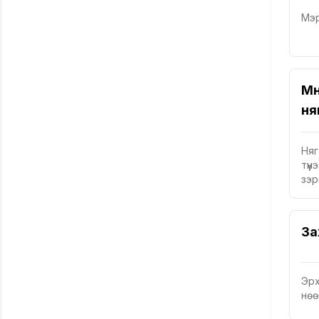
Мэр
Мөн
ня
Няг
түү
зэр
За
Эрх
нө