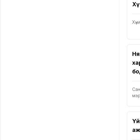
Хү
Хүн
Ня
ха
бо
Сан
мэр
Үй
аж