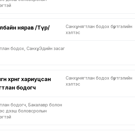
эгтэй
Санхүү, нягтлан бодох бүртгэлийн
лбайн нярав /Түр/
хэлтэс
тлан бодох, Санхүү, Эдийн засаг
Санхүү, нягтлан бодох бүртгэлийн
гөн хөрөнгө хариуцсан
хэлтэс
гтлан бодогч
тлан бодогч, Бакалавр болон
нээс дээш боловсролын
эгтэй