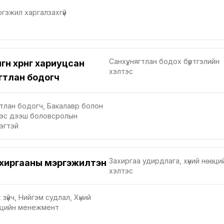
гэжил харгалзахгүй
Санхүү, нягтлан бодох бүртгэлийн
гөн хөрөнгө хариуцсан
хэлтэс
гтлан бодогч
тлан бодогч, Бакалавр болон
нээс дээш боловсролын
эгтэй
Захиргаа удирдлага, хүний нөөци
хиргааны мэргэжилтэн
хэлтэс
 зүйч, Нийгэм судлал, Хүний
өцийн менежмент