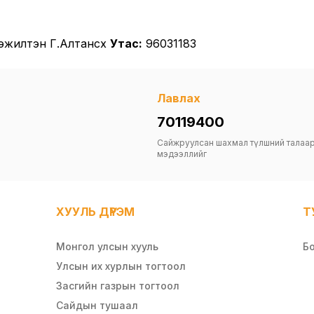
эжилтэн Г.Алтансүх
Утас:
96031183
Лавлах
70119400
Сайжруулсан шахмал түлшний талаа
мэдээллийг
ХУУЛЬ ДҮРЭМ
Т
Монгол улсын хууль
Б
Улсын их хурлын тогтоол
Засгийн газрын тогтоол
Сайдын тушаал