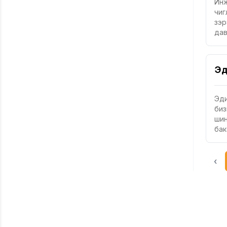
Инж
чиг
зэр
дав
Эд
Эди
биз
шин
бак
‹