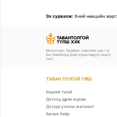
Эх сурвалж:
Хүний нөөцийн мэрг
Монгол улс, Төв аймаг, Сэргэлэн сум, 1-р
баг, Баянбүрд, Баян уулын баруун талд 0
тоот
ТАВАН ТОЛГОЙ ТҮЛШ
Бидний тухай
Дотоод дүрэм журам
Дотуур утасны жагсаалт
Ажлын байр