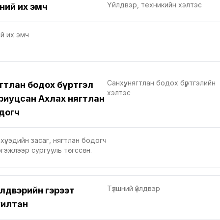
Үйлдвэр, техникийн хэлтэс
ний их эмч
ий их эмч
Санхүү, нягтлан бодох бүртгэлийн
гтлан бодох бүртгэл
хэлтэс
риуцсан Ахлах нягтлан
догч
хүү, эдийн засаг, нягтлан бодогч
гэжлээр сургууль төгссөн.
Түлшний үйлдвэр
лдвэрийн гэрээт
илтан