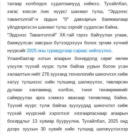
талаар холбогдох судалгаанууд хийжээ. Тухайлбал,
хагас коксон /хөх нүүрс/ шахмал түлш, “Эрдэнэс
тавантолгой”-н ордын “0” давхаргын баяжмалаар
үйлдвэрлэсэн шахмал түлш зэргийг судалсан байна.
“Эрдэнэс Тавантолгой” ХК-тай гэрээ байгуулан угааж,
баяжуулсан завсрын бүтээгдэхүүн болох эрчим хүчний
нүүрсийг
2025 оны гуравдугаар сараас нийлүүлнэ.
Улаанбаатар хотын агаарын бохирдолд сөрөг нөлөө
үзүүлж түүхий нүүрс түлж байгаа уурын болон усан
халаалтын нийт 276 зууханд технологийн шинэчлэл хийж
хатуу түлшнээс хийн түлшинд шилжүүлэх, төвлөрсөн
дулаан хангамжид холбох, тоног төхөөрөмжийг
сайжруулах арга хэмжээ авахаар төлөвлөөд байна.
Түүхий нүүрс түлж байгаа зуухуудад шинэчлэл хийж
түүхий нүүрсний хэрэглээг хязгаарласнаар агаарын
бохирдлыг 13 хувиар бууруулна. Тухайлбал, 2025 онд
дээрх зуухын 30 хувийг хийн түлшид шилжүүлэхээр