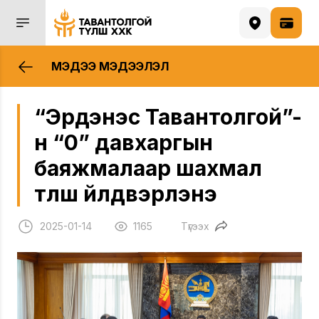
МЭДЭЭ МЭДЭЭЛЭЛ
“Эрдэнэс Тавантолгой”-
н “0” давхаргын
баяжмалаар шахмал
түлш үйлдвэрлэнэ
2025-01-14
1165
Түгээх