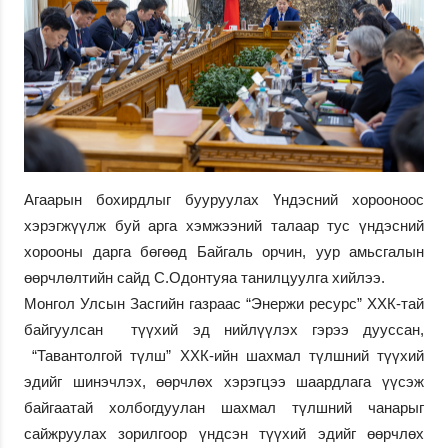
Агаарын бохирдлыг бууруулах Үндэсний хорооноос
хэрэгжүүлж буй арга хэмжээний талаар тус үндэсний
хорооны дарга бөгөөд Байгаль орчин, уур амьсгалын
өөрчлөлтийн сайд С.Одонтуяа танилцуулга хийлээ.
Монгол Улсын Засгийн газраас “Энержи ресурс” ХХК-тай
байгуулсан түүхий эд нийлүүлэх гэрээ дууссан,
“Тавантолгой түлш” ХХК-ийн шахмал түлшний түүхий
эдийг шинэчлэх, өөрчлөх хэрэгцээ шаардлага үүсэж
байгаатай холбогдуулан шахмал түлшний чанарыг
сайжруулах зорилгоор үндсэн түүхий эдийг өөрчлөх