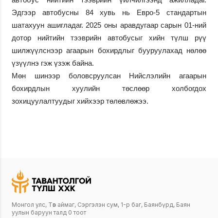
Эдгээр автобусны 84 хувь нь Евро-5 стандартын
шатахуун ашигладаг. 2025 оны аравдугаар сарын 01-ний
дотор нийтийн тээврийн автобусыг хийн түлш рүү
шилжүүлснээр агаарын бохирдлыг бууруулахад нөлөө
үзүүлнэ гэж үзэж байна.
Мөн шинээр боловсруулсан Нийслэлийн агаарын
бохирдлын хуулийн төслөөр холбогдох
зохицуулалтуудыг хийхээр төлөвлөжээ.
Монгол улс, Төв аймаг, Сэргэлэн сум, 1-р баг, Баянбүрд, Баян
уулын баруун талд 0 тоот