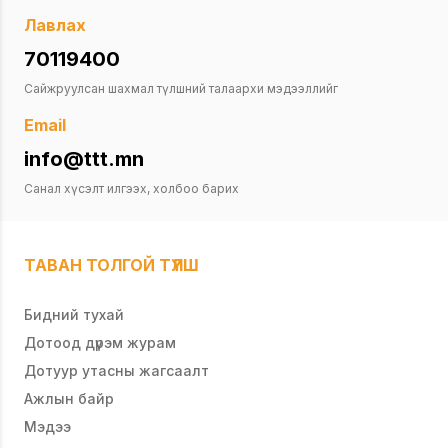
Лавлах
70119400
Сайжруулсан шахмал түлшний талаархи мэдээллийг
Email
info@ttt.mn
Санал хүсэлт илгээх, холбоо барих
ТАВАН ТОЛГОЙ ТҮЛШ
Бидний тухай
Дотоод дүрэм журам
Дотуур утасны жагсаалт
Ажлын байр
Мэдээ