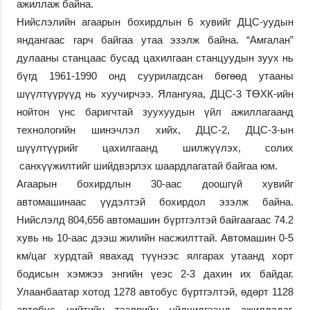
ажиллаж байна.
Нийслэлийн агаарын бохирдлын 6 хувийг ДЦС-уудын
яндангаас гарч байгаа утаа эзэлж байна. “Амгалан”
дулааны станцаас бусад цахилгаан станцуудын зуух нь
бүгд 1961-1990 онд суурилагдсан бөгөөд утааны
шүүлтүүрүүд нь хуучирчээ. Ялангуяа, ДЦС-3 ТӨХК-ийн
нойтон үнс баригчтай зуухуудын үйл ажиллагаанд
технологийн шинэчлэл хийх, ДЦС-2, ДЦС-3-ын
шүүлтүүрийг цахилгаанд шилжүүлэх, солих
санхүүжилтийг шийдвэрлэх шаардлагатай байгаа юм.
Агаарын бохирдлын 30-аас доошгүй хувийг
автомашинаас үүдэлтэй бохирдол эзэлж байна.
Нийслэлд 804,656 автомашин бүртгэлтэй байгаагаас 74.2
хувь нь 10-аас дээш жилийн насжилттай. Автомашин 0-5
км/цаг хурдтай явахад түүнээс ялгарах утаанд хорт
бодисын хэмжээ энгийн үеэс 2-3 дахин их байдаг.
Улаанбаатар хотод 1278 автобус бүртгэлтэй, өдөрт 1128
автобус нийтийн тээврийн үйлчилгээнд ажилладаг.