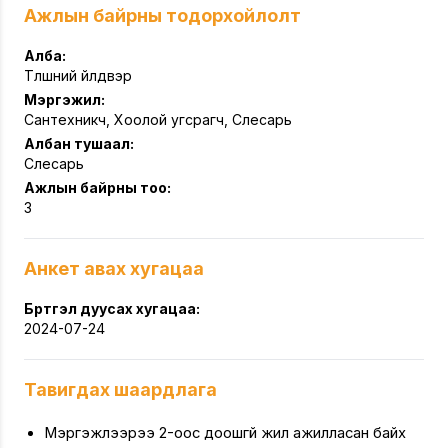
Ажлын байрны тодорхойлолт
Алба:
Түлшний үйлдвэр
Мэргэжил:
Сантехникч, Хоолой угсрагч, Слесарь
Албан тушаал:
Слесарь
Ажлын байрны тоо:
3
Анкет авах хугацаа
Бүртгэл дуусах хугацаа:
2024-07-24
Тавигдах шаардлага
Мэргэжлээрээ 2-оос доошгүй жил ажилласан байх