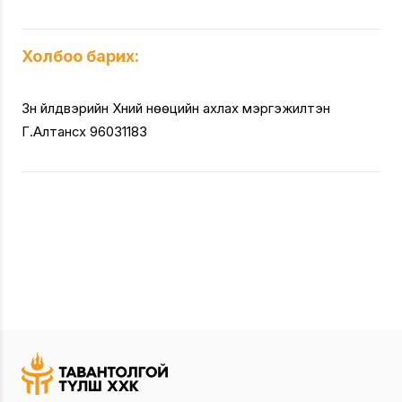
Холбоо барих:
Зүүн үйлдвэрийн Хүний нөөцийн ахлах мэргэжилтэн
Г.Алтансүх 96031183