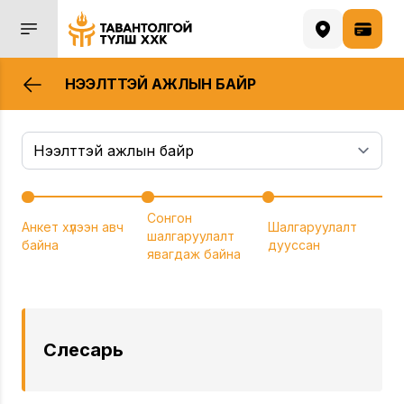
НЭЭЛТТЭЙ АЖЛЫН БАЙР
Сонгон
Анкет хүлээн авч
Шалгаруулалт
шалгаруулалт
байна
дууссан
явагдаж байна
Слесарь