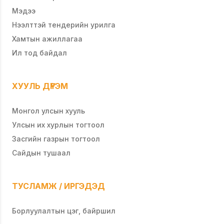
Мэдээ
Нээлттэй тендерийн урилга
Хамтын ажиллагаа
Ил тод байдал
ХУУЛЬ ДҮРЭМ
Монгол улсын хууль
Улсын их хурлын тогтоол
Засгийн газрын тогтоол
Сайдын тушаал
ТУСЛАМЖ / ИРГЭДЭД
Борлуулалтын цэг, байршил