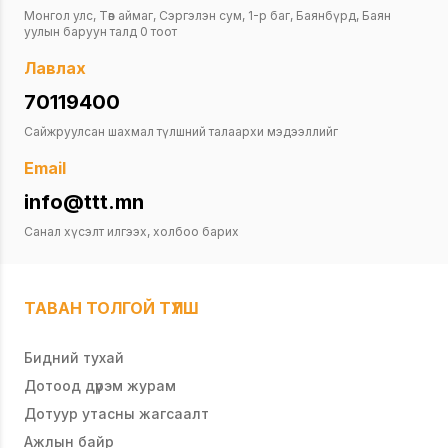
Монгол улс, Төв аймаг, Сэргэлэн сум, 1-р баг, Баянбүрд, Баян
уулын баруун талд 0 тоот
Лавлах
70119400
Сайжруулсан шахмал түлшний талаархи мэдээллийг
Email
info@ttt.mn
Санал хүсэлт илгээх, холбоо барих
ТАВАН ТОЛГОЙ ТҮЛШ
Бидний тухай
Дотоод дүрэм журам
Дотуур утасны жагсаалт
Ажлын байр