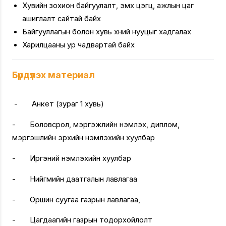
Хувийн зохион байгуулалт, эмх цэгц, ажлын цаг
ашиглалт сайтай байх
Байгууллагын болон хувь хүний нууцыг хадгалах
Харилцааны ур чадвартай байх
Бүрдүүлэх материал
- Анкет (зураг 1 хувь)
- Боловсрол, мэргэжлийн үнэмлэх, диплом,
мэргэшлийн эрхийн үнэмлэхийн хуулбар
- Иргэний үнэмлэхийн хуулбар
- Нийгмийн даатгалын лавлагаа
- Оршин суугаа газрын лавлагаа,
- Цагдаагийн газрын тодорхойлолт