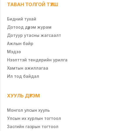
ТАВАН ТОЛГОЙ ТҮЛШ
Бидний тухай
Дотоод дүрэм журам
Дотуур утасны жагсаалт
Ажлын байр
Мэдээ
Нээлттэй тендерийн урилга
Хамтын ажиллагаа
Ил тод байдал
ХУУЛЬ ДҮРЭМ
Монгол улсын хууль
Улсын их хурлын тогтоол
Засгийн газрын тогтоол