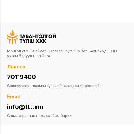
Монгол улс, Төв аймаг, Сэргэлэн сум, 1-р баг, Баянбүрд, Баян
уулын баруун талд 0 тоот
Лавлах
70119400
Сайжруулсан шахмал түлшний талаархи мэдээллийг
Email
info@ttt.mn
Санал хүсэлт илгээх, холбоо барих