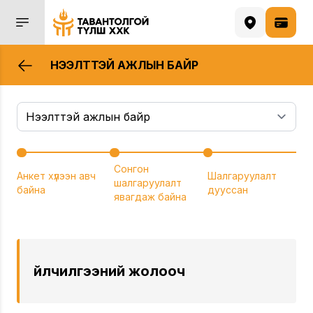
НЭЭЛТТЭЙ АЖЛЫН БАЙР
Сонгон
Анкет хүлээн авч
Шалгаруулалт
шалгаруулалт
байна
дууссан
явагдаж байна
Үйлчилгээний жолооч