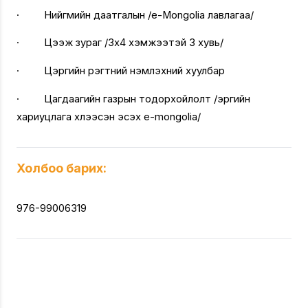
· Нийгмийн даатгалын /e-Mongolia лавлагаа/
· Цээж зураг /3х4 хэмжээтэй 3 хувь/
· Цэргийн үүрэгтний үнэмлэхний хуулбар
· Цагдаагийн газрын тодорхойлолт /эрүүгийн
хариуцлага хүлээсэн эсэх e-mongolia/
Холбоо барих:
976-99006319