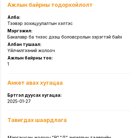
Ажлын байрны тодорхойлолт
Алба:
Тээвэр зохицуулалтын хэлтэс
Мэргэжил:
Бакалавр ба түүнээс дээш боловсролын зэрэгтэй байх
Албан тушаал:
Үйлчилгээний жолооч
Ажлын байрны тоо:
1
Анкет авах хугацаа
Бүртгэл дуусах хугацаа:
2025-01-27
Тавигдах шаардлага
Мэргэшсэн жолооч,”В”,”Д” ангиллын тээврийн