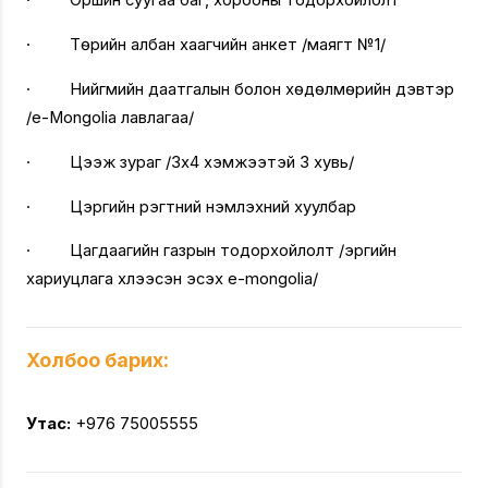
· Оршин суугаа баг, хорооны тодорхойлолт
· Төрийн албан хаагчийн анкет /маягт №1/
· Нийгмийн даатгалын болон хөдөлмөрийн дэвтэр
/e-Mongolia лавлагаа/
· Цээж зураг /3х4 хэмжээтэй 3 хувь/
· Цэргийн үүрэгтний үнэмлэхний хуулбар
· Цагдаагийн газрын тодорхойлолт /эрүүгийн
хариуцлага хүлээсэн эсэх e-mongolia/
Холбоо барих:
Утас:
+976 75005555