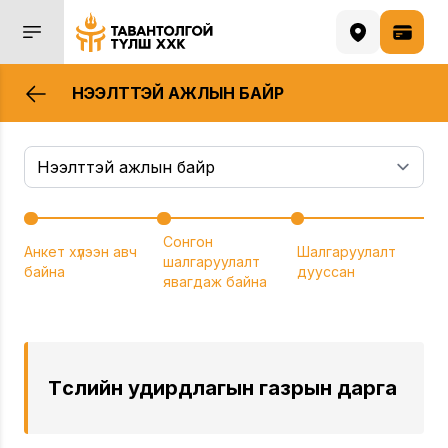
НЭЭЛТТЭЙ АЖЛЫН БАЙР
Сонгон
Анкет хүлээн авч
Шалгаруулалт
шалгаруулалт
байна
дууссан
явагдаж байна
Төслийн удирдлагын газрын дарга