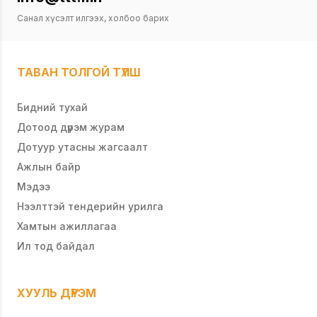
Санал хүсэлт илгээх, холбоо барих
ТАВАН ТОЛГОЙ ТҮЛШ
Бидний тухай
Дотоод дүрэм журам
Дотуур утасны жагсаалт
Ажлын байр
Мэдээ
Нээлттэй тендерийн урилга
Хамтын ажиллагаа
Ил тод байдал
ХУУЛЬ ДҮРЭМ