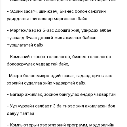
- Эдийн засагч, шинжээч, Бизнес болон санхүүгийн
удирдлагын чиглэлээр мэргэшсэн байх
- Мэргэжлээрээ 5-аас доошгүй жил, удирдах албан
тушаалд 3-аас доошгүй жил ажиллаж байсан
туршлагатай байх
- Компанийн төсөв төлөвлөгөө, бизнес төлөвлөгөө
боловсруулах чадвартай байх,
-Макро болон микро эдийн засаг, гадаад орчны зах
зээлийн судалгаа хийх чадвартай байх,
- Багаар ажиллах, зохион байгуулах өндөр чадвартай
- Уул уурхайн салбарт 3 ба түүнээс жил ажилласан бол
давуу талтай
- Компьютерын хэрэглээний программ, мэдээллийн