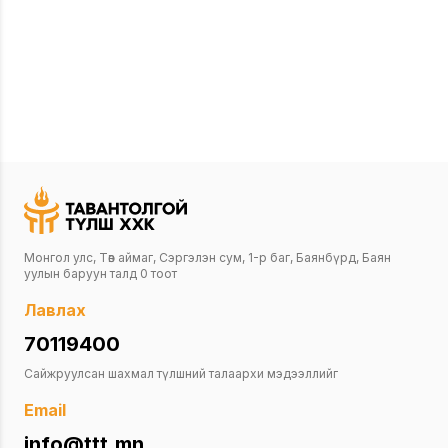
Монгол улс, Төв аймаг, Сэргэлэн сум, 1-р баг, Баянбүрд, Баян
уулын баруун талд 0 тоот
Лавлах
70119400
Сайжруулсан шахмал түлшний талаархи мэдээллийг
Email
info@ttt.mn