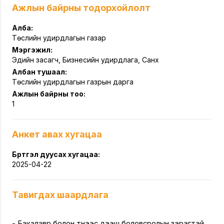
Ажлын байрны тодорхойлолт
Алба:
Төслийн удирдлагын газар
Мэргэжил:
Эдийн засагч, Бизнесийн удирдлага, Санхүү
Албан тушаал:
Төслийн удирдлагын газрын дарга
Ажлын байрны тоо:
1
Анкет авах хугацаа
Бүртгэл дуусах хугацаа:
2025-04-22
Тавигдах шаардлага
- Бакалавр болон түүнээс дээш боловсролын зэрэгтэй