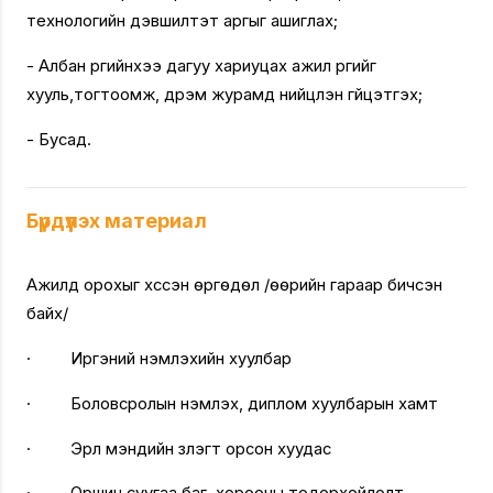
технологийн дэвшилтэт аргыг ашиглах;
- Албан үүргийнхээ дагуу хариуцах ажил үүргийг
хууль,тогтоомж, дүрэм журамд нийцүүлэн гүйцэтгэх;
- Бусад.
Бүрдүүлэх материал
Ажилд орохыг хүссэн өргөдөл /өөрийн гараар бичсэн
байх/
· Иргэний үнэмлэхийн хуулбар
· Боловсролын үнэмлэх, диплом хуулбарын хамт
· Эрүүл мэндийн үзлэгт орсон хуудас