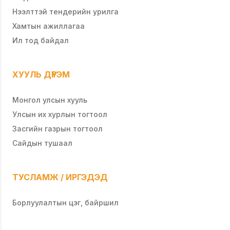
Нээлттэй тендерийн урилга
Хамтын ажиллагаа
Ил тод байдал
ХУУЛЬ ДҮРЭМ
Монгол улсын хууль
Улсын их хурлын тогтоол
Засгийн газрын тогтоол
Сайдын тушаал
ТУСЛАМЖ / ИРГЭДЭД
Борлуулалтын цэг, байршил