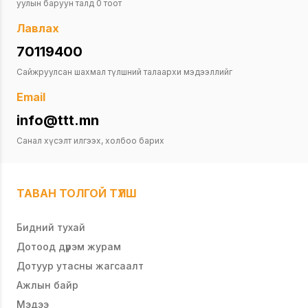
уулын баруун талд 0 тоот
Лавлах
70119400
Сайжруулсан шахмал түлшний талаархи мэдээллийг
Email
info@ttt.mn
Санал хүсэлт илгээх, холбоо барих
ТАВАН ТОЛГОЙ ТҮЛШ
Бидний тухай
Дотоод дүрэм журам
Дотуур утасны жагсаалт
Ажлын байр
Мэдээ