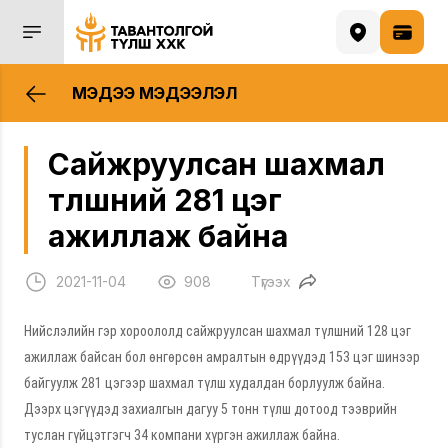
МЭДЭЭ МЭДЭЭЛЭЛ
Сайжруулсан шахмал
түлшний 281 цэг
ажиллаж байна
2021-11-04
908
Түгээх
Нийслэлийн гэр хороололд сайжруулсан шахмал түлшний 128 цэг
ажиллаж байсан бол өнгөрсөн амралтын өдрүүдэд 153 цэг шинээр
байгуулж 281 цэгээр шахмал түлш худалдан борлуулж байна.
Дээрх цэгүүдэд захиалгын дагуу 5 тонн түлш дотоод тээврийн
туслан гүйцэтгэгч 34 компани хүргэн ажиллаж байна.