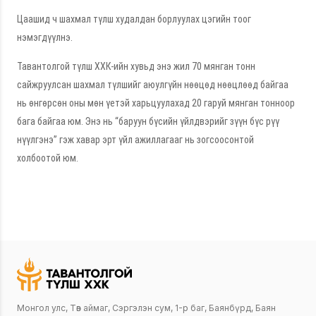
Цаашид ч шахмал түлш худалдан борлуулах цэгийн тоог
нэмэгдүүлнэ.
Тавантолгой түлш ХХК-ийн хувьд энэ жил 70 мянган тонн
сайжруулсан шахмал түлшийг аюулгүйн нөөцөд нөөцлөөд байгаа
нь өнгөрсөн оны мөн үетэй харьцуулахад 20 гаруй мянган тонноор
бага байгаа юм. Энэ нь “баруун бүсийн үйлдвэрийг зүүн бүс рүү
нүүлгэнэ” гэж хавар эрт үйл ажиллагааг нь зогсоосонтой
холбоотой юм.
Монгол улс, Төв аймаг, Сэргэлэн сум, 1-р баг, Баянбүрд, Баян