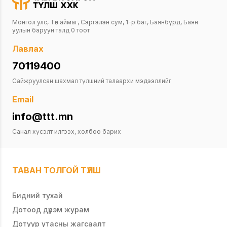
Монгол улс, Төв аймаг, Сэргэлэн сум, 1-р баг, Баянбүрд, Баян
уулын баруун талд 0 тоот
Лавлах
70119400
Сайжруулсан шахмал түлшний талаархи мэдээллийг
Email
info@ttt.mn
Санал хүсэлт илгээх, холбоо барих
ТАВАН ТОЛГОЙ ТҮЛШ
Бидний тухай
Дотоод дүрэм журам
Дотуур утасны жагсаалт