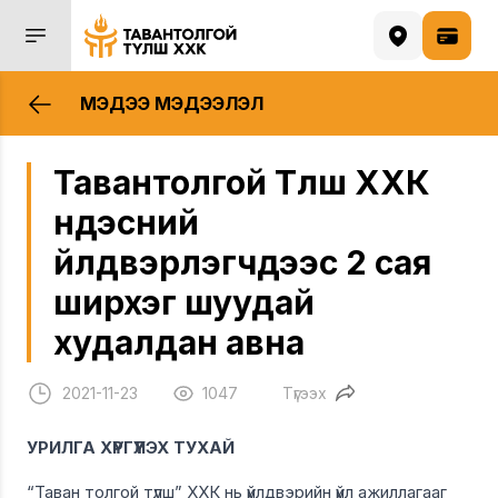
МЭДЭЭ МЭДЭЭЛЭЛ
Тавантолгой Түлш ХХК
үндэсний
үйлдвэрлэгчдээс 2 сая
ширхэг шуудай
худалдан авна
2021-11-23
1047
Түгээх
УРИЛГА ХҮРГҮҮЛЭХ ТУХАЙ
“Таван толгой түлш” ХХК нь үйлдвэрийн үйл ажиллагааг