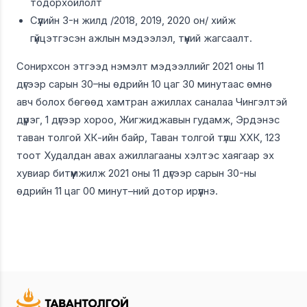
тодорхойлолт
Сүүлийн 3-н жилд /2018, 2019, 2020 он/ хийж
гүйцэтгэсэн ажлын мэдээлэл, түүний жагсаалт.
Сонирхсон этгээд нэмэлт мэдээллийг 2021 оны 11
дүгээр сарын 30–ны өдрийн 10 цаг 30 минутаас өмнө
авч болох бөгөөд хамтран ажиллах саналаа Чингэлтэй
дүүрэг, 1 дүгээр хороо, Жигжиджавын гудамж, Эрдэнэс
таван толгой ХК-ийн байр, Таван толгой түлш ХХК, 123
тоот Худалдан авах ажиллагааны хэлтэс хаягаар эх
хувиар битүүмжилж 2021 оны 11 дүгээр сарын 30-ны
өдрийн 11 цаг 00 минут–ний дотор ирүүлнэ.