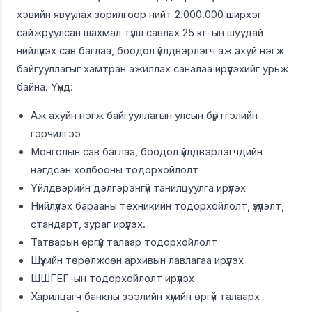
хэвийн явуулах зорилгоор нийт 2.000.000 ширхэг
сайжруулсан шахмал түлш савлах 25 кг-ын шуудай
нийлүүлэх сав баглаа, боодол үйлдвэрлэгч аж ахуй нэгж
байгууллагыг хамтран ажиллах саналаа ирүүлэхийг урьж
байна. Үүнд:
Аж ахуйн нэгж байгууллагын улсын бүртгэлийн
гэрчилгээ
Монголын сав баглаа, боодол үйлдвэрлэгчдийн
нэгдсэн холбооны тодорхойлолт
Үйлдвэрийн дэлгэрэнгүй танилцуулга ирүүлэх
Нийлүүлэх барааны техникийн тодорхойлолт, үзүүлэлт,
стандарт, зураг ирүүлэх.
Татварын өргүй талаар тодорхойлолт
Шүүхийн төрөлжсөн архивын лавлагаа ирүүлэх
ШШГЕГ-ын тодорхойлолт ирүүлэх
Харилцагч банкны зээлийн хүүгийн өргүй талаарх