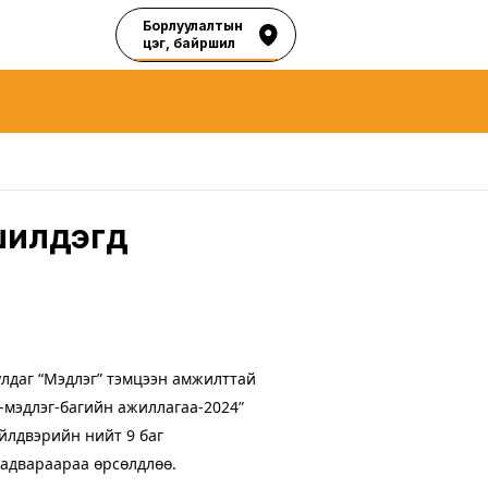
Борлуулалтын
цэг, байршил
лдэгүүд
улдаг “Мэдлэг” тэмцээн амжилттай
-мэдлэг-багийн ажиллагаа-2024”
йлдвэрийн нийт 9 баг
чадвараараа өрсөлдлөө.