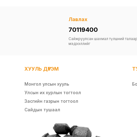
Лавлах
70119400
Сайжруулсан шахмал түлшний талаа
мэдээллийг
ХУУЛЬ ДҮРЭМ
Т
Монгол улсын хууль
Б
Улсын их хурлын тогтоол
Засгийн газрын тогтоол
Сайдын тушаал