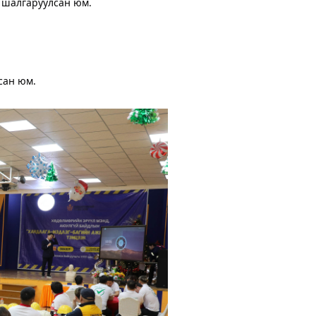
 шалгаруулсан юм.
сан юм.