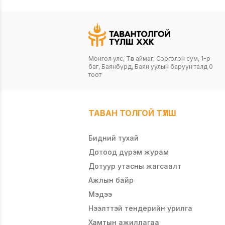
Монгол улс, Төв аймаг, Сэргэлэн сум, 1-р
баг, Баянбүрд, Баян уулын баруун талд 0
тоот
ТАВАН ТОЛГОЙ ТҮЛШ
Бидний тухай
Дотоод дүрэм журам
Дотуур утасны жагсаалт
Ажлын байр
Мэдээ
Нээлттэй тендерийн урилга
Хамтын ажиллагаа