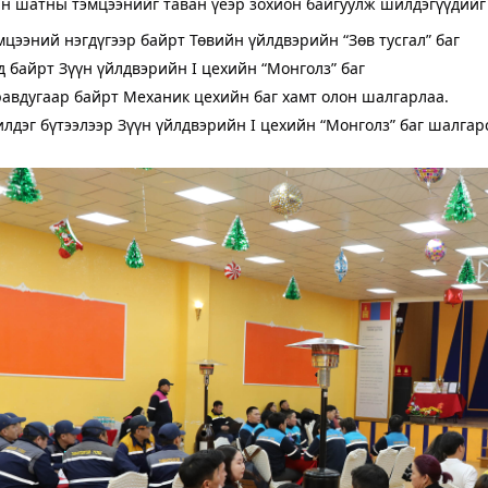
н шатны тэмцээнийг таван үеэр зохион байгуулж шилдэгүүдийг
цээний нэгдүгээр байрт Төвийн үйлдвэрийн “Зөв тусгал” баг
 байрт Зүүн үйлдвэрийн I цехийн “Монголз” баг
авдугаар байрт Механик цехийн баг хамт олон шалгарлаа.
дэг бүтээлээр Зүүн үйлдвэрийн I цехийн “Монголз” баг шалгар