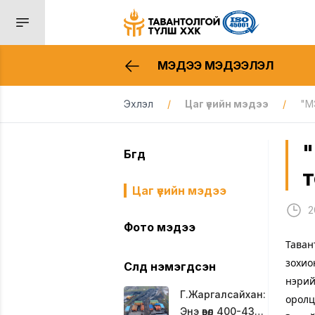
МЭДЭЭ МЭДЭЭЛЭЛ
Эхлэл
/
Цаг үеийн мэдээ
/
"М
"
Бүгд
Цаг үеийн мэдээ
2
Фото мэдээ
Таван
зохио
Сүүлд нэмэгдсэн
нэрий
Г.Жаргалсайхан:
оролц
Энэ өвөл 400-430