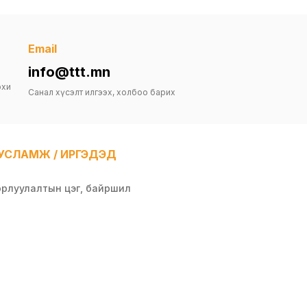
Email
info@ttt.mn
рхи
Санал хүсэлт илгээх, холбоо барих
УСЛАМЖ / ИРГЭДЭД
орлуулалтын цэг, байршил