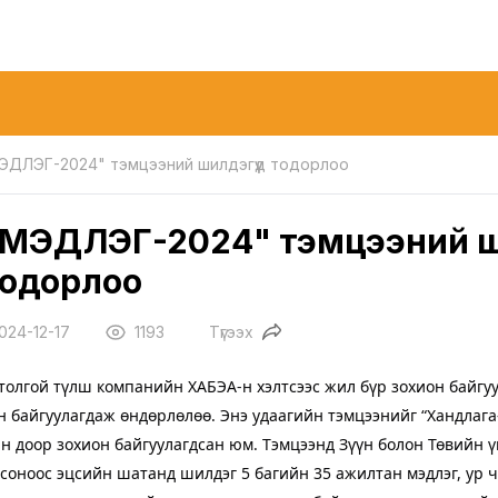
ЭДЛЭГ-2024" тэмцээний шилдэгүүд тодорлоо
МЭДЛЭГ-2024" тэмцээний ши
тодорлоо
024-12-17
1193
Түгээх
толгой түлш компанийн ХАБЭА-н хэлтсээс жил бүр зохион байгу
н байгуулагдаж өндөрлөлөө. Энэ удаагийн тэмцээнийг “Хандлага
н доор зохион байгуулагдсан юм. Тэмцээнд Зүүн болон Төвийн ү
соноос эцсийн шатанд шилдэг 5 багийн 35 ажилтан мэдлэг, ур 