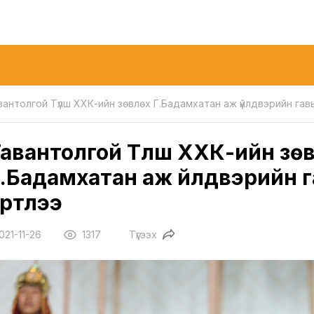
вантолгой Түлш ХХК-ийн зөвлөх Г.Бадамхатан аж үйлдвэрийн гавь
авантолгой Түлш ХХК-ийн зө
.Бадамхатан аж үйлдвэрийн г
үртлээ
021-11-26
1317
Түгээх