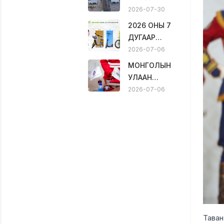
мянган тонн
2026-07-30
шахмал түлш
2026 ОНЫ 7
хэрэглэнэ
ДУГААР
САРЫН 1-
2026-07-06
НИЙ
МОНГОЛЫН
ӨДРӨӨС 18
УЛААН
НАС
ЗАГАЛМАЙН
2026-07-06
ХҮРЭЭГҮЙ
НИЙГЭМЛЭГТЭЙ
ХҮҮХЭД
ХАМТЫН
МОПЕД,
АЖИЛЛАГААНЫ
СКҮТЕР,
САНАМЖ
СУРРОН
БИЧИГТ ГАРЫН
УНАХЫГ
ҮСЭГ ЗУРЛАА
ХУУЛИАР
ХОРИГЛОСОН
Таван