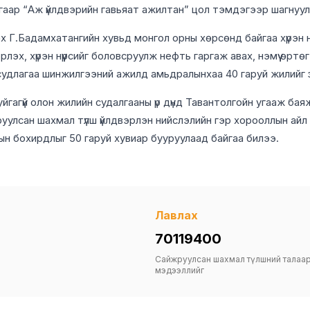
гаар “Аж үйлдвэрийн гавьяат ажилтан” цол тэмдэгээр шагнуул
х Г.Бадамхатангийн хувьд монгол орны хөрсөнд байгаа хүрэн н
эрлэх, хүрэн нүүрсийг боловсруулж нефть гаргаж авах, нэмүү өртөг
судлагаа шинжилгээний ажилд амьдралынхаа 40 гаруй жилийг 
й уйгагүй олон жилийн судалгааны үр дүнд Тавантолгойн угааж бая
уулсан шахмал түлш үйлдвэрлэн нийслэлийн гэр хорооллын айл 
ын бохирдлыг 50 гаруй хувиар бууруулаад байгаа билээ.
Лавлах
70119400
Сайжруулсан шахмал түлшний талаа
мэдээллийг