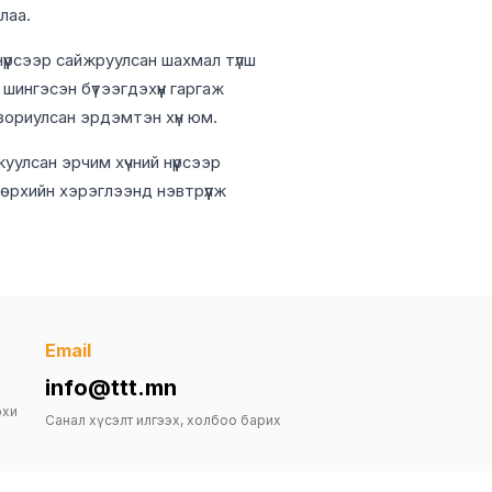
лаа.
үүрсээр сайжруулсан шахмал түлш
 шингэсэн бүтээгдэхүүн гаргаж
зориулсан эрдэмтэн хүн юм.
жуулсан эрчим хүчний нүүрсээр
өрхийн хэрэглээнд нэвтрүүлж
Email
info@ttt.mn
рхи
Санал хүсэлт илгээх, холбоо барих