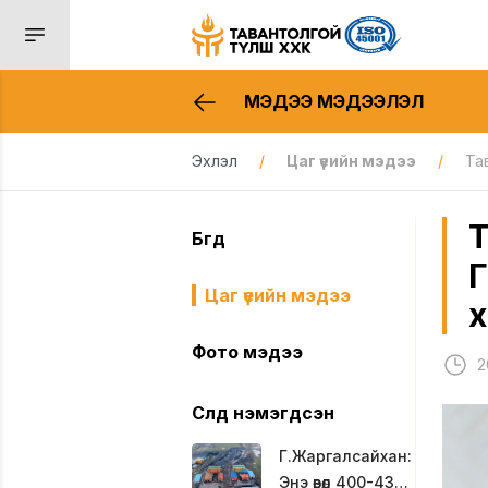
МЭДЭЭ МЭДЭЭЛЭЛ
Эхлэл
/
Цаг үеийн мэдээ
/
Та
Т
Бүгд
Г
Цаг үеийн мэдээ
х
Фото мэдээ
2
Сүүлд нэмэгдсэн
Г.Жаргалсайхан:
Энэ өвөл 400-430