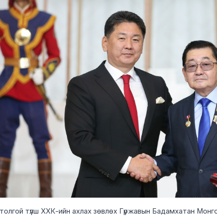
толгой түлш ХХК-ийн ахлах зөвлөх Гүржавын Бадамхатан Монг