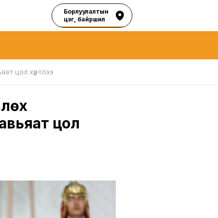
Борлуулалтын
цэг, байршил
яат цол хүртлээ
влөх
авьяат цол