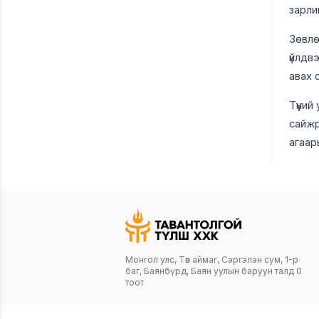
зарли
Зөвлө
үйлдв
авах 
Түүни
сайжр
агаар
Монгол улс, Төв аймаг, Сэргэлэн сум, 1-р
баг, Баянбүрд, Баян уулын баруун талд 0
тоот