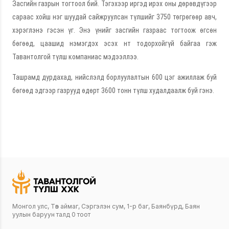
Засгийн газрын тогтоол бий. Тэгэхээр иргэд ирэх оны дөрөвдүгээр
сараас хойш нэг шуудай сайжруулсан түлшийг 3750 төгрөгөөр авч,
хэрэглэнэ гэсэн үг. Энэ үнийг засгийн газраас тогтоож өгсөн
бөгөөд, цаашид нэмэгдэх эсэх нт тодорхойгүй байгаа гэж
Тавантолгой түлш компаниас мэдээллээ.
Ташрамд дурдахад, нийслэлд борлуулалтын 600 цэг ажиллаж буй
бөгөөд эдгээр газрууд өдөрт 3600 тонн түлш худалдаалж буй гэнэ.
Монгол улс, Төв аймаг, Сэргэлэн сум, 1-р баг, Баянбүрд, Баян
уулын баруун талд 0 тоот