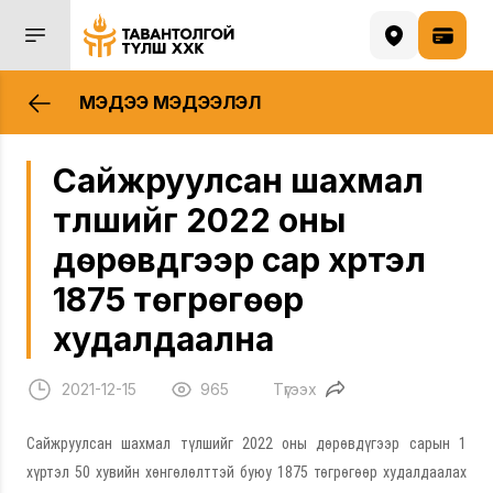
МЭДЭЭ МЭДЭЭЛЭЛ
Сайжруулсан шахмал
түлшийг 2022 оны
дөрөвдүгээр сар хүртэл
1875 төгрөгөөр
худалдаална
2021-12-15
965
Түгээх
Сайжруулсан шахмал түлшийг 2022 оны дөрөвдүгээр сарын 1
хүртэл 50 хувийн хөнгөлөлттэй буюу 1875 төгрөгөөр худалдаалах