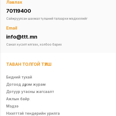
Лавлах
70119400
Сайжруулсан шахмал түлшний талаархи мэдээллийг
Email
info@ttt.mn
Санал хүсэлт илгээх, холбоо барих
ТАВАН ТОЛГОЙ ТҮЛШ
Бидний тухай
Дотоод дүрэм журам
Дотуур утасны жагсаалт
Ажлын байр
Мэдээ
Нээлттэй тендерийн урилга