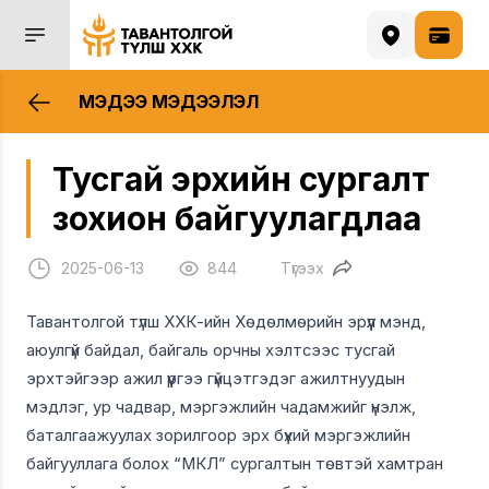
МЭДЭЭ МЭДЭЭЛЭЛ
Тусгай эрхийн сургалт
зохион байгуулагдлаа
2025-06-13
844
Түгээх
Тавантолгой түлш ХХК-ийн Хөдөлмөрийн эрүүл мэнд,
аюулгүй байдал, байгаль орчны хэлтсээс тусгай
эрхтэйгээр ажил үүргээ гүйцэтгэдэг ажилтнуудын
мэдлэг, ур чадвар, мэргэжлийн чадамжийг үнэлж,
баталгаажуулах зорилгоор эрх бүхий мэргэжлийн
байгууллага болох “МКЛ” сургалтын төвтэй хамтран