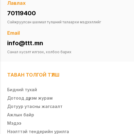
Лавлах
70119400
Сайжруулсан шахмал түлшний талаархи мэдээллийг
Email
info@ttt.mn
Санал хүсэлт илгээх, холбоо барих
ТАВАН ТОЛГОЙ ТҮЛШ
Бидний тухай
Дотоод дүрэм журам
Дотуур утасны жагсаалт
Ажлын байр
Мэдээ
Нээлттэй тендерийн урилга