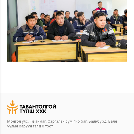
Монгол улс, Төв аймаг, Сэргэлэн сум, 1-р баг, Баянбүрд, Баян
уулын баруун талд 0 тоот