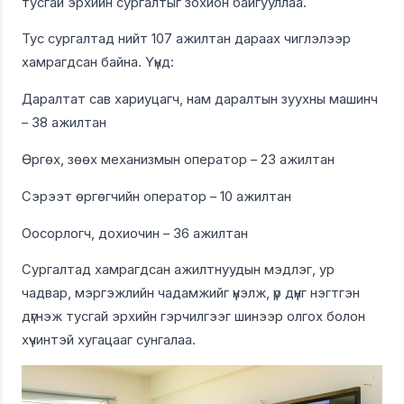
тусгай эрхийн сургалтыг зохион байгууллаа.
Тус сургалтад нийт 107 ажилтан дараах чиглэлээр
хамрагдсан байна. Үүнд:
Даралтат сав хариуцагч, нам даралтын зуухны машинч
– 38 ажилтан
Өргөх, зөөх механизмын оператор – 23 ажилтан
Сэрээт өргөгчийн оператор – 10 ажилтан
Оосорлогч, дохиочин – 36 ажилтан
Сургалтад хамрагдсан ажилтнуудын мэдлэг, ур
чадвар, мэргэжлийн чадамжийг үнэлж, үр дүнг нэгтгэн
дүгнэж тусгай эрхийн гэрчилгээг шинээр олгох болон
хүчинтэй хугацааг сунгалаа.