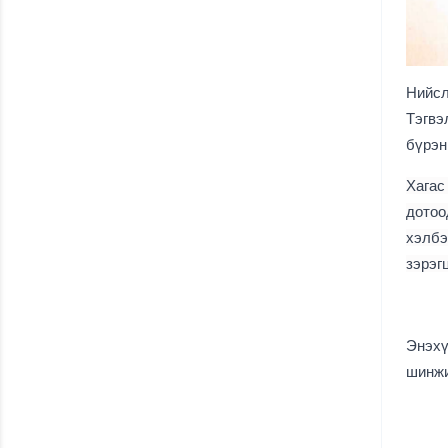
Нийсл
Тэгвэ
бүрэн
Хагас
дотоо
хэлбэ
зэрэг
Энэхү
шинжи