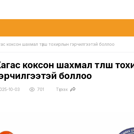
гас коксон шахмал түлш тохирлын гэрчилгээтэй боллоо
агас коксон шахмал түлш то
эрчилгээтэй боллоо
025-10-03
701
Түгээх