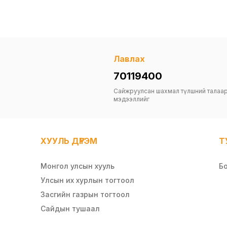
Лавлах
70119400
Сайжруулсан шахмал түлшний талаа
мэдээллийг
ХУУЛЬ ДҮРЭМ
Т
Монгол улсын хууль
Б
Улсын их хурлын тогтоол
Засгийн газрын тогтоол
Сайдын тушаал