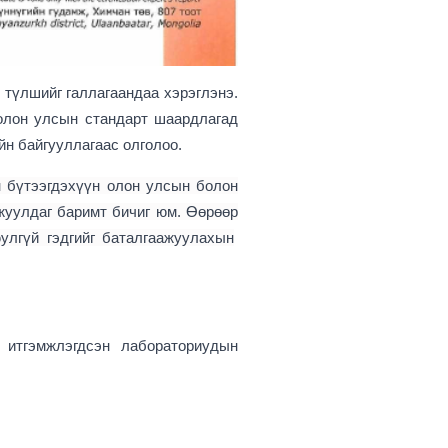
 түлшийг галлагаандаа хэрэглэнэ.
олон улсын стандарт шаардлагад
йн байгууллагаас олголоо.
н бүтээгдэхүүн
олон улсын
болон
жуулдаг баримт бичиг юм.
Өөрөөр
улгүй
гэдгийг баталгаажуулахын
 итгэмжлэгдсэн лабораториудын