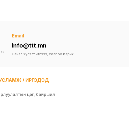
Email
info@ttt.mn
рхи
Санал хүсэлт илгээх, холбоо барих
УСЛАМЖ / ИРГЭДЭД
орлуулалтын цэг, байршил