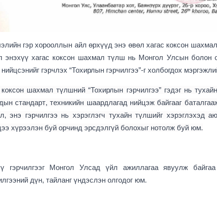
элийн гэр хорооллын айл өрхүүд энэ өвөл хагас коксон шахмал
л энэхүү хагас коксон шахмал түлш нь Монгол Улсын болон 
 нийцсэнийг гэрчлэх “Тохирлын гэрчилгээ”-г холбогдох мэргэжли
 коксон
шахмал
түлшний
“
Тохирлын гэрчилгээ
”
гэдэг нь тухай
дын стандарт
, техникийн шаардлагад
нийцэж байгааг баталгаа
л, энэ гэрчилгээ нь
хэрэглэгч
тухайн түлшийг хэрэглэ
хэд
аю
цээ хүрээлэн буй орчинд эрсдэлгүй болохыг нотолж буй юм.
ү гэрчилгээг Монгол Улсад үйл ажиллагаа явуулж байгаа
лгээний дүн, тайланг үндэслэн олгодог юм.