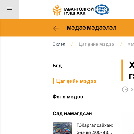
МЭДЭЭ МЭДЭЭЛЭЛ
Эхлэл
/
Цаг үеийн мэдээ
/
Ха
Х
Бүгд
г
Цаг үеийн мэдээ
2
Фото мэдээ
Сүүлд нэмэгдсэн
Г.Жаргалсайхан:
Энэ өвөл 400-430