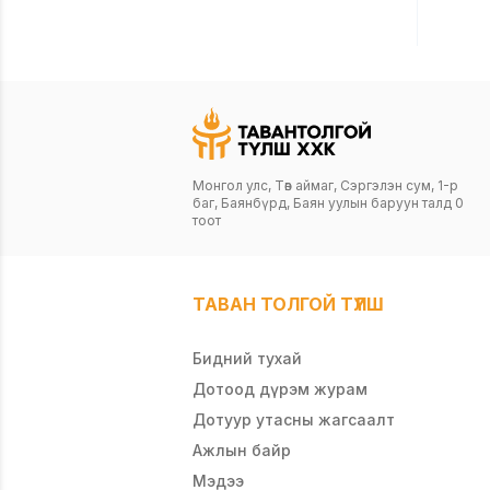
Монгол улс, Төв аймаг, Сэргэлэн сум, 1-р
баг, Баянбүрд, Баян уулын баруун талд 0
тоот
ТАВАН ТОЛГОЙ ТҮЛШ
Бидний тухай
Дотоод дүрэм журам
Дотуур утасны жагсаалт
Ажлын байр
Мэдээ