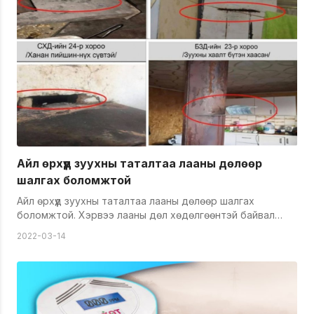
тараасан байдаг. Стандартын зууханд галлагаа зөв
хийж сурмаар байна. Мөн &nbsp;угаар мэдрэгчийг&nbsp;
зай &nbsp;дууссан гэсэн шалтгаан салгаж&nbsp; байна.
Иймд хаврын хуурайшилт эхэлсэн учраас иргэд та
бүхнийг анхаарал сэрэмжтэй байхыг хүсье. Ногоон бүсэд
гал гаргах, шар өвс шатаах зэрэг зөрчил гарсан
тохиолдолд зөрчлийн тухай хуулиар торгууль
ноогдуулж, хохирлыг нөхөн төлүүлэх хуулийн заалттай
байдаг хэмээн мэдээлэв. &nbsp; URL:
http://www.fact.mn/421590.html
Айл өрхүүд зуухны таталтаа лааны дөлөөр
шалгах боломжтой
Айл өрхүүд зуухны таталтаа лааны дөлөөр шалгах
боломжтой. Хэрвээ лааны дөл хөдөлгөөнтэй байвал
яндангийн таталт сайн байгаа гэсэн үг. Байшинтай
2022-03-14
айлуудын яндангийн өндөр нь шувуун нуруунаас дор
хаяж 50 сантиметрээс багагүй байх ёстой. Хэрвээ бага
байвал яндангийн утаа таталтад сөргөөр нөлөөлж,
угаар үүсэх нөхцлийг&nbsp;бий болгодог. Дулаарах тусам
айл, өрхүүдийн галлагааны тоо багасдаг. Зуухыг удаан
хугацаагаар галлахгүй байж байгаад галласан