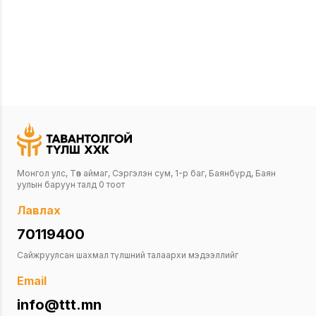
Монгол улс, Төв аймаг, Сэргэлэн сум, 1-р баг, Баянбүрд, Баян
уулын баруун талд 0 тоот
Лавлах
70119400
Сайжруулсан шахмал түлшний талаархи мэдээллийг
Email
info@ttt.mn