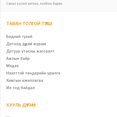
Санал хүсэлт илгээх, холбоо барих
ТАВАН ТОЛГОЙ ТҮЛШ
Бидний тухай
Дотоод дүрэм журам
Дотуур утасны жагсаалт
Ажлын байр
Мэдээ
Нээлттэй тендерийн урилга
Хамтын ажиллагаа
Ил тод байдал
ХУУЛЬ ДҮРЭМ