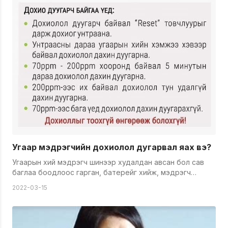
Угаар мэдрэгчийн дохиолол дугарвал яах вэ?
Угаарын хий мэдрэгч шинээр худалдан авсан бол сав
баглаа боодлоос гарган, батерейг хийж, мэдрэгч
өөрийгөө шалгаж дуустал 3 мин хүлээнэ. Мэдрэгч асах
2022-03-15
үед нэг удаа улаан гэрэл анивчин, шингэнэсэн дуу гарна.
Угаар мэдрэгчийг байшинтай айлууд том, хүүхдийн болон
унтлагын өрөө гээд өрөө бүрт байрлуулбал илүү
найдвартай. Учир нь өрөө бүрийн өгөөр сэлгэлт өөр