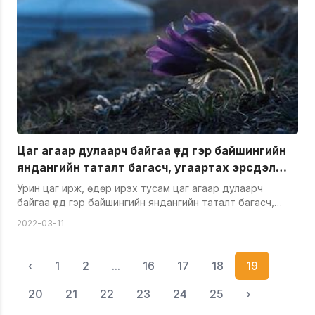
Цаг агаар дулаарч байгаа үед гэр байшингийн
яндангийн таталт багасч, угаартах эрсдэл
эрс нэмэгддэг
Урин цаг ирж, өдөр ирэх тусам цаг агаар дулаарч
байгаа үед гэр байшингийн яндангийн таталт багасч,
угаартах эрсдэл эрс нэмэгддэг. Тиймээс угаар
2022-03-11
мэдрэгчийн хэвийн ажиллагааг ханган, гэр доторх агаар
сэлгэлтийг тогтмол хийж, зуух пийшингийн битүүмжлэлийг
шалган, болзошгүй аюулаас урьдчилан сэргийлэхийг
‹
1
2
...
16
17
18
19
сануулж байна. &nbsp;
20
21
22
23
24
25
›