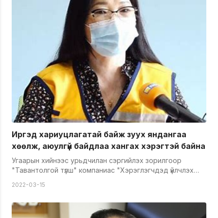
байдаг. Ажиллаж байгаа угаар мэдрэгч 30-40 сек
тутамд цэнхэр гэрэл анивчина. Цэнхэр &ndash; аюулгүй
Шар &ndash; аюултай &nbsp; &nbsp; &nbsp; Улаан &ndash;
угаар ялгарч байна гэсэн дохио ирдэг. Нэгэнт дохио
ирвэл "RESET" товчийг дараарай. Угаар ялгарч байгаа
нь баталгаа бол "RESET" товчийг дарсны дараа: РРМ
70-аас доош байвал дахин дохиолол дугарахгүй. РРМ
70-200 байвал 5 минутын дараа РРМ 200-аас дээш
буюу "аюултай түвшинд" байвал тун удалгүй дахин
дугарна. Энэ тохиолдолд яаралтай гаар сэлгэлт хийн,
халуун бүлээн юм уун, гэр бүлийн гишүүн бүрийн эрүүл мэндийн
байдлыг сайтар хянаарай. Дохиоллыг тоохгүй өнгөрөөж
болохгүй.
Иргэд хариуцлагатай байж зуух яндангаа
хөөлж, аюулгүй байдлаа хангах хэрэгтэй байна
Угаарын хийнээс урьдчилан сэргийлэх зорилгоор
"Тавантолгой түлш" компаниас "Хэрэглэгчдэд үйлчлэх
алба"-ыг байгуулсан. Тус алба нь гэр хорооллын 200
2022-03-15
өрх тутамд нэг хяналтын ажилтан ажиллаж байна.
Эдгээр хяналтын ажилтан нь угаарын хийнээс
сэрэмжлүүлэх заавар зөвлөмжийг хүргэж бүх дүүрэгт