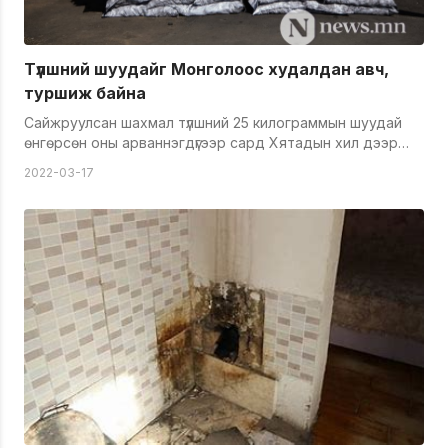
Түлшний шуудайг Mонголоос худалдан авч,
туршиж байна
Сайжруулсан шахмал түлшний 25 килограммын шуудай
өнгөрсөн оны арваннэгдүгээр сард Хятадын хил дээр
гацсан. Үүнээс үүдэн "Тавантолгой түлш" компани
2022-03-17
сайжруулсан түлшний савлагаанд түр өөрчлөлт оруулж
100 килограммаар савлахад хүрсэн. Ингэснээр гэр
хорооллын иргэд түлшээ усны тэргээр байтугай
машинтай иргэд авч явахад хүндрэлтэй болсон. Тухайн
үед албаныхан хоёр сая шуудайг импортоор, хоёр сая
шуудайг нь иргэдээс авах зарчмаар ажиллана гэсэн. Энэ
дагуу сав баглаа, боодол, даацын шуудай үйлдвэрлэгч
"Гранд Лаки" компаниас нэг сая шуудай туршилтын
журмаар худалдаж авчээ. Өглөөний 11:00 цагт бидний
хэлж заншсанаар 32-ын тойргийн дэргэдэх сайжруулсан
түлш борлуулах цэгт түлш авч буй иргэд
харагдсангүй.&nbsp; Мэдээж ажлын өдөр, ажлын цаг
таарсан учир борлуулалтын цэг худалдан авагчгүй
байлаа. Тус цэгийн борлуулагч өглөөхөн буусан