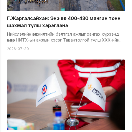
Г.Жаргалсайхан: Энэ өвөл 400-430 мянган тонн
шахмал түлш хэрэглэнэ
Нийслэлийн өвөлжилтийн бэлтгэл ажлыг хангах хүрээнд
өнөөдөр НИТХ-ын ажлын хэсэг Тавантолгой түлш ХХК-ийн
Зүүн бүсийн үйлдвэрт ажиллалаа.&nbsp;Тавантолгой
2026-07-30
түлш ХХК 2025-2026 оны халаалтын улиралд 425
борлуулалтын цэгээр нийт 438 мянган тонн хатуу
түлшийг борлуулжээ.&nbsp; Нийслэлийн Засаг даргын
нийгмийн салбар, ногоон хөгжил болон агаар, орчны
бохирдлын асуудал хариуцсан орлогч Г.Жаргалсайхан
"Өнгөрсөн жил хагас коксон шахмал түлшийг
нэвтрүүлснээр агаарын бохирдол 30-35 хувиар буурсан
үзүүлэлттэй. 2026 онд бид энэ тоог 40-45 хувьд хүргэх
зорилт тавин ажиллаж байна. Энэ жил бид өмнө жилийн
адилаар хагас коксон шахмал түлшийг импортлох бөгөөд
мөн 120 мянган тонн мидлингэн шахмал түлшийг
ашиглана. Нийт 400-430 мянган тонн түлшийг энэ
галлагааны улиралд хэрэглэх тооцоотой. Улаанбаатар
хотод 170 мянган айл шахмал түлш түлж буй. Энэ жил