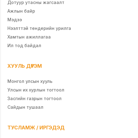
Дотуур утасны жагсаалт
Ажлын байр
Мэдээ
Нээлттэй тендерийн урилга
Хамтын ажиллагаа
Ил тод байдал
ХУУЛЬ ДҮРЭМ
Монгол улсын хууль
Улсын их хурлын тогтоол
Засгийн газрын тогтоол
Сайдын тушаал
ТУСЛАМЖ / ИРГЭДЭД