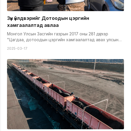
Зүүн үйлдвэрийг Дотоодын цэргийн
хамгаалалтад авлаа
Монгол Улсын Засгийн газрын 2017 оны 281 дүгээр
"Цагдаа, дотоодын цэргийн хамгаалалтад авах улсын
онц чухал обьектын жагсаалт батлах тухай" тогтоолд
2025-03-17
Тавантолгой түлш ХХК-н дөрвөн обьектыг хамгаалалтад
авахаар тусгасны дагуу тус компанийн Зүүн үйлдвэрийг
Дотоодын цэргийн 05 дугаар ангийн бие бүрэлдэхүүн
Тавантолгой түлш ХХК-ийн харуул хамгаалалтын
албанаас шилжүүлэн авлаа. Ажил хүлээлцэх үеэр Дотоодын
цэргийн захирагчийн нэгдүгээр орлогч Штабын дарга
дэд хурандаа Д.Отгонбаатар, "Үндэсний аюулгүй
байдлын чиг баримжаатай&nbsp; Тавантолгой түлш ХХК-
ийн Баруун болон Төвийн үйлдвэрийг 2021 оноос эхлэн
манай байгууллага хамгаалалтад авсан. Зүүн үйлдвэрийг
өнөөдрөөс эхлэн хамгаалах үүрэг бидэнд шилжиж байна.
Дотоодын цэрэг нь цэргийн хувцас өмссөн хэдий ч
цагдаагийн байгууллагын чиг үүргийг хэрэгжүүлж ажилладаг
учир гарсан зөрчил, дутагдлыг хуулийн хүрээнд шийдэн