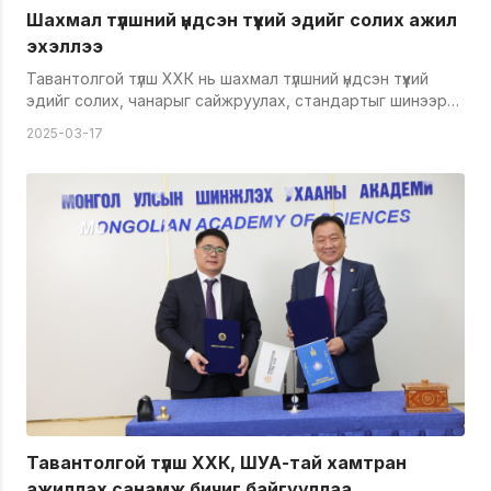
ажилладаг. Тиймээс бидний үйл ажиллагааг дэмжин
Шахмал түлшний үндсэн түүхий эдийг солих ажил
хамтран ажиллана гэдэгт итгэлтэй байна" гэсэн юм.
эхэллээ
Тавантолгой түлш ХХК нь шахмал түлшний үндсэн түүхий
эдийг солих, чанарыг сайжруулах, стандартыг шинээр
боловсруулах ажлын хүрээнд ШУА-ын харьяа Хими,
2025-03-17
химийн технологийн хүрээлэнгийн эрдэмтэд, Агаарын
бохирдлыг бууруулах үндэсний хорооны дэргэдэх
Эрдэмтдийн зөвлөл болон гадаадын эрдэм
шинжилгээний байгууллагуудтай хамтран ажиллаж
байна. Өнөөдрийн байдлаар Эрдэнэс тавантолгой ХК-н
уурхайгаас ачуулсан эхний 15 вагон баяжуулсан нүүрс
Тавантолгой түлш ХХК-н үйлдвэрийн талбайд буусан ба
үлдсэн нүүрсийг хуваарийн дагуу татан авах юм. Эрдэнэс
Тавантолгой ХК-ний баяжуулсан нүүрсээр шахмал түлш
үйлдвэрлэн хагас үйлдвэрлэлийн туршилтын ажлууд
хийгдэх ба эрдэмтдийн зөвлөлөөс гарсан дүгнэлт,
зөвлөмж, шийдвэрт үндэслэж хэрэглээнд нэвтрүүлнэ.
Тавантолгой түлш ХХК, ШУА-тай хамтран
ажиллах санамж бичиг байгууллаа