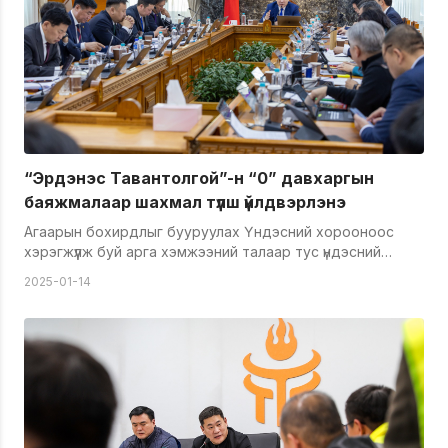
“Эрдэнэс Тавантолгой”-н “0” давхаргын
баяжмалаар шахмал түлш үйлдвэрлэнэ
Агаарын бохирдлыг бууруулах Үндэсний хорооноос
хэрэгжүүлж буй арга хэмжээний талаар тус үндэсний
хорооны дарга бөгөөд Байгаль орчин, уур амьсгалын
2025-01-14
өөрчлөлтийн сайд С.Одонтуяа танилцуулга
хийлээ.Монгол Улсын Засгийн газраас "Энержи ресурс"
ХХК-тай байгуулсан&nbsp; түүхий эд нийлүүлэх гэрээ
дууссан, &nbsp;"Тавантолгой түлш" ХХК-ийн шахмал
түлшний түүхий эдийг шинэчлэх, өөрчлөх хэрэгцээ
шаардлага үүсэж байгаатай холбогдуулан шахмал түлшний
чанарыг сайжруулах зорилгоор үндсэн түүхий эдийг
өөрчлөх талаар холбогдох судалгаанууд хийжээ.