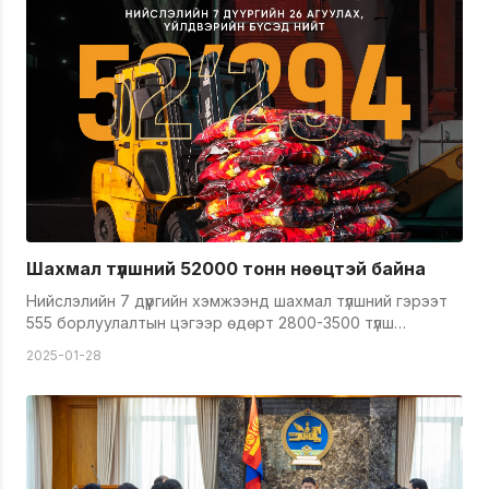
Шахмал түлшний 52000 тонн нөөцтэй байна
Нийслэлийн 7 дүүргийн хэмжээнд шахмал түлшний гэрээт
555 борлуулалтын цэгээр өдөрт 2800-3500 түлш
худалдан борлуулж байна. Цэгүүдэд тухайн өдөрт өгсөн
2025-01-28
захиалгын дагуу 27 аж ахуй нэгжийн 400 гаруй тээврийн
хэрэгслээр түлш түгээх ажлыг зохион байгуулж байгаа
юм. Мөн нийслэлийн 26 агуулахад өнөөдрийн байдлаар
43.000 тонн, үйлдвэрийн бүсэд 9000 тонн шахмал түлшний
нөөцтэй байна.