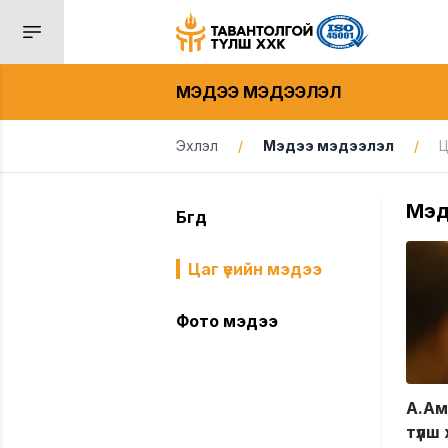
МЭДЭЭ МЭДЭЭЛЭЛ
Эхлэл
/
Мэдээ мэдээлэл
/
Ц
Мэд
Бүгд
Цаг үеийн мэдээ
Фото мэдээ
А.Ам
түлш