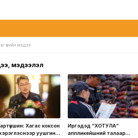
аг үеийн мэдээ
ээ, мэдээлэл
Иргэдэд “ХОТУЛА”
артүвшин: Хагас коксон
аппликейшний талаар
 хэрэглэснээр уушгинд