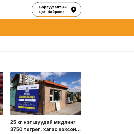
Борлуулалтын
цэг, байршил
25 кг нэг шуудай мидлинг
3750 төгрөг, хагас коксон