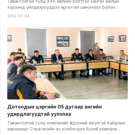
Тавантолгой түлш ХХК өвлийн бэлтгэл хангах ажлын
хүрээнд үйлдвэрүүддээ өргөтгөл шинэчлэл болон
урсгал засварын ажлыг хийж байна. Энэ ажлын хүрээнд
2024-07-04
зүүн үйлдвэрийн II цехийг хүчин чадлыг нэмэгдүүлэх
өргөтгөл шинэчлэлийн ажлыг хийж байгаа бол нэг болон
гуравдугаар цех тоног төхөөрөмж, шугамд урсгал
засварын ажлыг хийж байгаа юм. Өнөөдрийн байдлаар
урсгал засварын ажил 70 хувийн гүйцэтгэлтэй байна.
Урсгал засварын ажлыг энэ сарын 25 нд бүрэн дуусгаж
ирэх сарын 1-ээс шугам залгаж түлш үйлдвэрлэж
эхэлнэ. Нийслэлийн гэр хорооллын айл өрхүүдийг
шахмал түлшээр таслахгүй байх зорилгоор 100 мянган
тонн шахмал түлшийг аюулгүйн нөөцөд хадгалдаг юм.
Өнөөдрийн байдлаар 53 мянган тонн түлш нөөцлөөд
байгаа бол үлдсэн түлшийг ирэх есдүгээр сарын 15
хүртэл үйлдвэрлэн нөөцлөх юм.
Дотоодын цэргийн 05 дугаар ангийн
удирдлагуудтай уулзлаа
Тавантолгой түлш компанийг Үндэсний аюулгүй байдлын
зөвлөлөөс Стратегийн ач холбогдол бүхий компани
хэмээн үзэж 2021 оноос Баруун болон Төвийн