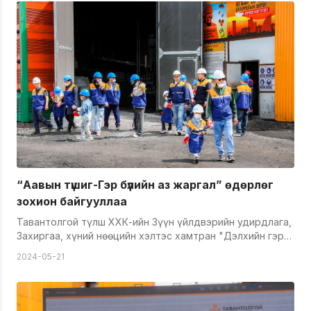
бүрэлдэхүүнтэй, ажлын 8 цагаар үйл ажиллагаа явуулж
байна. Тус цех нь&nbsp; нэг удаадаа 35кг буюу хоногт
ажлын 100-120 ширхэг хувцас угааж, хатаах хүчин чадал
бүхий угаалга, хатаалгын гурван машинтай аж. Мөн
хувцас угаах, хатаах, индүүдэхээс гадна оёдол
засварын үйлчилгээг үзүүлэн ажиллаж байна.
“Аавын түшиг-Гэр бүлийн аз жаргал” өдөрлөг
зохион байгууллаа
Тавантолгой түлш ХХК-ийн Зүүн үйлдвэрийн удирдлага,
Захиргаа, хүний нөөцийн хэлтэс хамтран "Дэлхийн гэр
бүл"-ийн өдөр, Эх үрсийн баярыг тохиолдуулан "Аавын
2024-05-21
түшиг- Гэр бүлийн аз жаргал" сэдэвт өдөрлөг зохион
байгууллаа. Энэхүү арга хэмжээнд Зүүн, Баруун, Төвийн
үйлдвэрийн ажилтан, албан хаагчдын төлөөлөл болсон
20 гэр бүл, 50 орчим хүүхдийг урин оролцуулж,