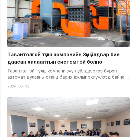
хүргэх ажлыг хийсэн бол өнгөрсөн өвлөөс эхлэн
гуравдугаар цехийн өргөтгөлийн ажлыг эхлүүлсэн
байна. Өөрсдийн инженер техникийн ажилчдын ур
ухаанаар шинэчлэлийн ажлыг хийсэн бөгөөд хоногт
800-1000 тонн шахмал түлш үйлдвэрлэх хүчин чадалтай
болгосон байна. Энэ үйлдвэр лашиглалтад орсоноор
Зүүн үйлдвэрийн нийт бүтээгдэхүүний 80 орчим хувийг
дангаараа хийх боломж бүрдсэн байна. Цаашид үндсэн
1, 2-р цехийнхээ хүчин чадлыг нэмэгдүүлэх ажлыг хийх
Тавантолгой түлш компанийн Зүүн үйлдвэр бие
аж.
даасан халаалтын системтэй болно
Тавантолгой түлш компани зүүн үйлдвэртээ бүрэн
автомат дулааны станц барих ажлыг эхлүүлээд байна.
Зүүн үйлдвэрийн дулаан хангамжид ашиглах энэхүү
2024-05-02
станц нь БНХАУ-д үйлдвэрлэгдсэн тус бүр 7,5 мвт
хүчин чадалтай SZL765-1/95/70-All загварын гурван
зуухнаас бүрдэх бөгөөд нийт 22,5мвт хүчин чадалтай.
Энэ дулааны станц нь түлшийг туузан дамжлагаар
тээвэрлэн зуухны нүүрсний бункерт хийж, үнсийг
гинжит конвейроор татаж гаргах бөгөөд хүний оролцоо
багатай гэдгээрээ онцлогтой юм. Энэхүү станц нь
жижиг аймгийн төвийг ч бүрэн хангахаар хүчин