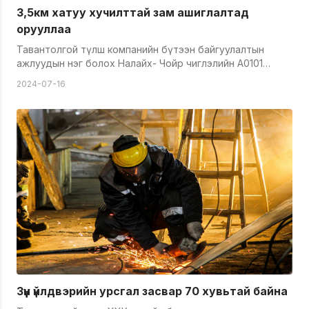
3,5км хатуу хучилттай зам ашиглалтад
орууллаа
Тавантолгой түлш компанийн бүтээн байгуулалтын
ажлуудын нэг болох Налайх- Чойр чиглэлийн А0101
дугаартай улсын чанартай авто замаас Тавантолгой
2024-07-16
түлш ХХК-ийн Зүүн үйлдвэр хүртэлх 3,5 км хатуу
хучилттай авто зам тавих ажил дуусаж өнөөдөр замын
хөдөлгөөнийг нээлээ. Тус ажлыг Сант баян бэрх ХХК 6-р
сарын 1-ний өдрөөс 7-р сарын 10 хүртэлх хугацаанд
хийж гүйцэтгэсэн бөгөөд 44 тн даац бүхий 3,5 км авто
замыг 20см буталсан чулуун суурь, 4см суурь асфальт,
3см өнгийн асфальтаар хучиж төлөвлөгөөт хугацаандаа
хүлээлгэн өглөө. Нийслэлийн айл өрхийг түлш дулаанаар
хангах ажилд гар бие, сэтгэл зүрхээ зориулан
ажилладаг 1800 гаруй ажилтан албан хаагчдынхаа
аюулгүй байдал, хөдөлмөрийн орчин нөхцлийг
сайжруулж, агаарын тоосжилтыг бууруулахад энэхүү
ажил томоохон ач холбогдолтой юм. &nbsp;
Зүүн үйлдвэрийн урсгал засвар 70 хувьтай байна