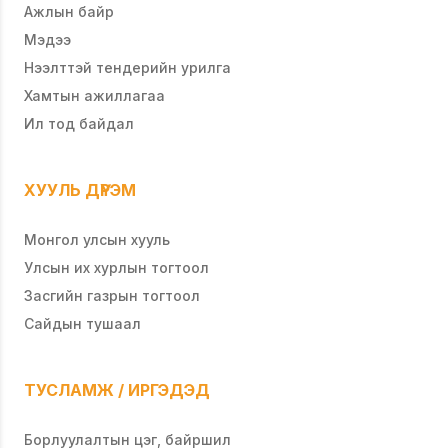
Ажлын байр
Мэдээ
Нээлттэй тендерийн урилга
Хамтын ажиллагаа
Ил тод байдал
ХУУЛЬ ДҮРЭМ
Монгол улсын хууль
Улсын их хурлын тогтоол
Засгийн газрын тогтоол
Сайдын тушаал
ТУСЛАМЖ / ИРГЭДЭД
Борлуулалтын цэг, байршил