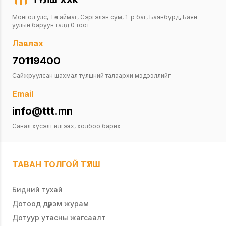
эрдэмтэн багш нар шүүн явуулах юм.
Монгол улс, Төв аймаг, Сэргэлэн сум, 1-р баг, Баянбүрд, Баян
уулын баруун талд 0 тоот
Лавлах
70119400
Сайжруулсан шахмал түлшний талаархи мэдээллийг
Email
info@ttt.mn
Санал хүсэлт илгээх, холбоо барих
ТАВАН ТОЛГОЙ ТҮЛШ
Бидний тухай
Дотоод дүрэм журам
Дотуур утасны жагсаалт