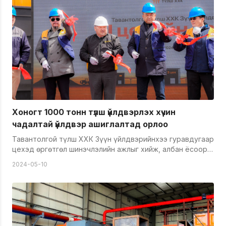
үйлдвэртэй танилцуулсан юм. Өдөрлөгт дуучин
С.Гантогоо, Хүүхдийн ордны авьяаслаг сурагчид, морин
хуурч Д.Энхболор нар ая дуугаа өргөсөн юм. Мөн
Сэтгэл зүйч Ж.Үйлст компанийн ажилчид, тэдний
хүүхдүүдэд сэтгэл зүйн чиглэлээр зөвлөгөө мэдээлэл
өгсөн бол Боловсролын ухааны доктор, СГЗ Р.Нямдорж,
СГЗ Д.Данзан нар сонирхолтой яриа өрнүүлсэн юм. Мөн
өдөрлөгийн төгсгөлд гэр бүлүүд ХАБЭАБОЭ-н хэлтэстэй
хамтран Монос, Шинэс, Голт бор зэрэг модны 35
суулгацыг тарьж суулгасан юм. &nbsp;
Хоногт 1000 тонн түлш үйлдвэрлэх хүчин
чадалтай үйлдвэр ашиглалтад орлоо
Тавантолгой түлш ХХК Зүүн үйлдвэрийнхээ гуравдугаар
цехэд өргөтгөл шинэчлэлийн ажлыг хийж, албан ёсоор
нээлээ. Тавантолгой түлш ХХК-ийн хувьд өнгөрсөн
2024-05-10
хугацаанд гурван үйлдвэрийн 20 шугамаар шахмал түлш
үйлдвэрлэж байсан бол 2022 оноос эхлэн
үйлдвэрийнхээ хүчин чадлыг нэмэгдүүлэх ажлыг үе
шаттайгаар эхлүүлжээ. Тодруулбал, Төвийн үйлдвэрийн
хүчин чадлыг 2,5 дахин нэмэгдүүлж, Зүүн
үйлдвэрийнхээ 1, 2-р цехээ техникийн хүчин чадалд