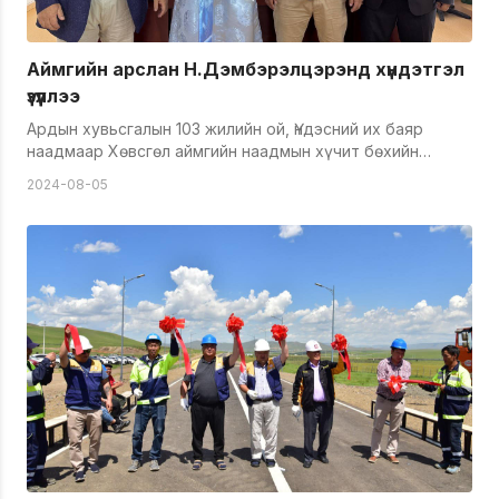
Аймгийн арслан Н.Дэмбэрэлцэрэнд хүндэтгэл
үзүүллээ
Ардын хувьсгалын 103 жилийн ой, Үндэсний их баяр
наадмаар Хөвсгөл аймгийн наадмын хүчит бөхийн
барилдаанд 7 даван түрүүлж Аймгийн арслан цол
2024-08-05
хүртсэн Н.Дэмбэрэлцэрэнд Тавантолгой түлш
компанийн удирдлага, хамт олон хүндэтгэл
үзүүллээ.Н.Дэмбэрэлцэрэнгийн хувьд Баруун
үйлдвэрийн хоёрдугаар цехийн савлагааны машинчаар
ажилладаг юм. Түүний амжилтыг үнэлж "Тавантолгой
түлш" ХХК-ийн "Бахархал" хүндэт тэмдгээр мялаасан
юм. Мөн Төвийн үйлдвэрийн Ашиглалтын инженер
Г.Сундуйг Эрчим хүчний тэргүүний ажилтнаар шагналаа.