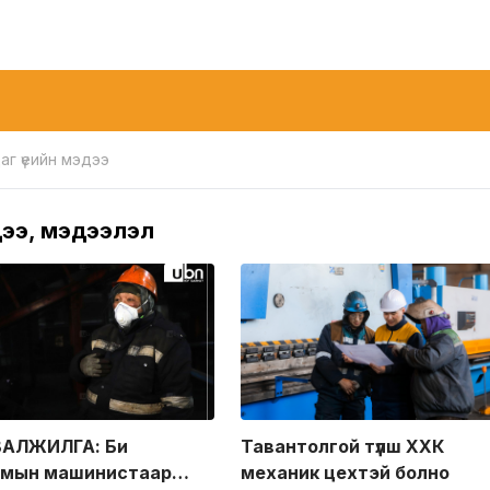
аг үеийн мэдээ
ээ, мэдээлэл
ВАЛЖИЛГА: Би
Тавантолгой түлш ХХК
мын машинистаар
механик цехтэй болно