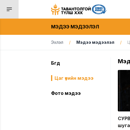
МЭДЭЭ МЭДЭЭЛЭЛ
Эхлэл
/
Мэдээ мэдээлэл
/
Ц
Мэд
Бүгд
Цаг үеийн мэдээ
Фото мэдээ
СУР
шуга