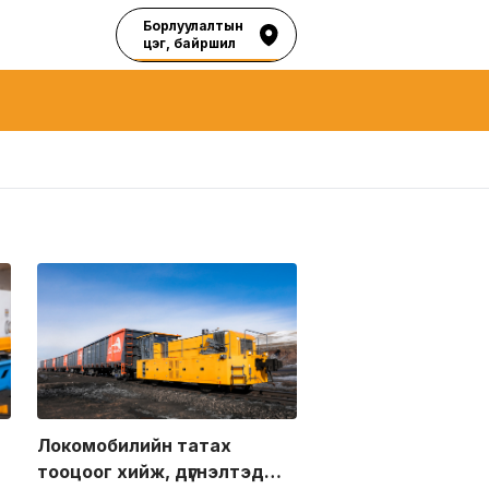
Борлуулалтын
цэг, байршил
Локомобилийн татах
тооцоог хийж, дүгнэлтэд