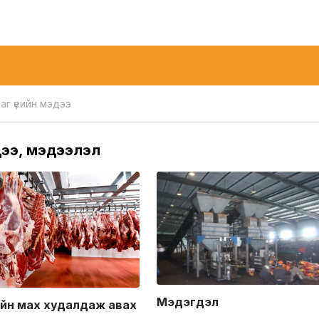
аг үеийн мэдээ
ээ, мэдээлэл
Мэдэгдэл
йн мах худалдаж авах