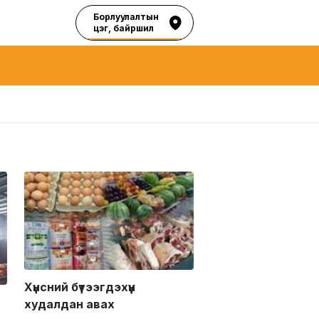
Борлуулалтын
цэг, байршил
Хүнсний бүтээгдэхүүн
худалдан авах