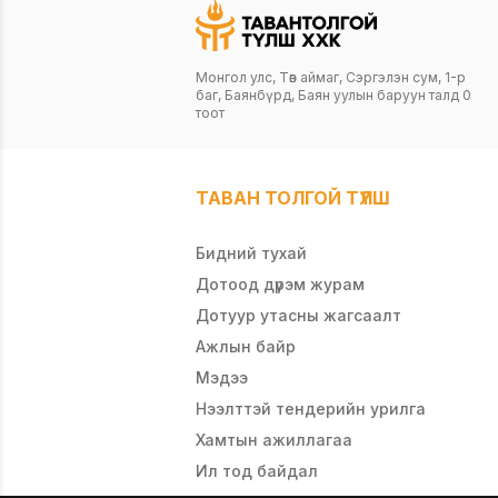
байга
Порцн
нэмэг
16 Гялг
зөрүү
&nbsp;
Монгол улс, Төв аймаг, Сэргэлэн сум, 1-р
дотор
Үхрийн
баг, Баянбүрд, Баян уулын баруун талд 0
түлшн
Хонин
тоот
шатал
Сонир
байда
байгу
үүсдэ
хаягаа
өрхий
дүгээ
ТАВАН ТОЛГОЙ ТҮЛШ
холдд
гудам
байга
ХК-ий
Бидний тухай
нь&nb
ХХК,&
хамаа
Худал
Дотоод дүрэм журам
өвлий
хэлтэ
Дотуур утасны жагсаалт
байха
дүгээ
Ажлын байр
намры
00 ми
дээр 
ирүүл
Мэдээ
зууха
Нээлттэй тендерийн урилга
байга
явц м
Хамтын ажиллагаа
сар, 
Ил тод байдал
давта