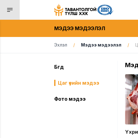
МЭДЭЭ МЭДЭЭЛЭЛ
Эхлэл
/
Мэдээ мэдээлэл
/
Ц
Мэд
Бүгд
Цаг үеийн мэдээ
Фото мэдээ
Үхри