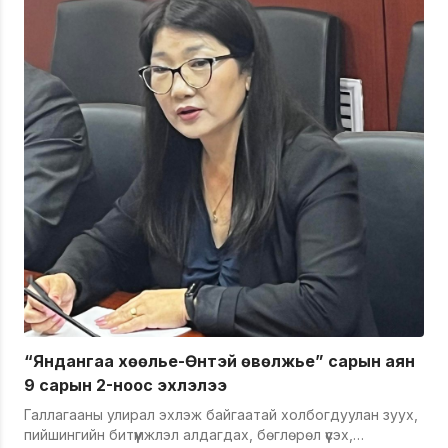
“Яндангаа хөөлье-Өнтэй өвөлжье” сарын аян
9 сарын 2-ноос эхлэлээ
Галлагааны улирал эхлэж байгаатай холбогдуулан зуух,
пийшингийн битүүмжлэл алдагдах, бөглөрөл үүсэх,