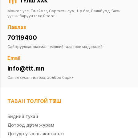
Монгол улс, Төв аймаг, Сэргэлэн сум, 1-р баг, Баянбүрд, Баян
уулын баруун талд 0 тоот
Лавлах
70119400
Сайжруулсан шахмал түлшний талаархи мэдээллийг
Email
info@ttt.mn
Санал хүсэлт илгээх, холбоо барих
ТАВАН ТОЛГОЙ ТҮЛШ
Бидний тухай
Дотоод дүрэм журам
Дотуур утасны жагсаалт