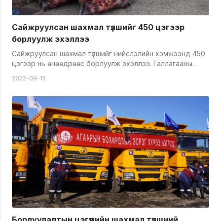
Сайжруулсан шахмал түлшийг 450 цэгээр
борлуулж эхэллээ
Сайжруулсан шахмал түлшийг нийслэлийн хэмжээнд 450
цэгээр нь өнөөдрөөс борлуулж эхэллээ. Галлагааны
улиралд нийт 650 цэг ажиллахаас өнөөдөр 450 цэгийг
2022-09-15
нээсэн бол ирэх сарын 1 гэхэд үлдэгдэл цэгийг нээн
ажиллуулах юм. Сайжруулсан шахмал түлшний үнэ
өөрчлөгдөөгүй, 3750 төгрөгөөр зарагдаж байна.
Өнөөдрийн байдлаар Тавантолгой түлш компани 110
мянган тонн сайжруулсан шахмал түлш, 200 мянган тонн
мидлинг нөөцлөөд байна. Энэ жилээс Налайх дүүргийн айл
өрх сайжруулсан шахмал түлш хэрэглэж эхэлж байна.
Тус дүүрэгт борлуулалтын 32 цэгээр 7800 айл өрхөд
сайжруулсан шахмал түлшээр үйлчлэх аж.
Борлуулалтын цэгүүдийн шахмал түлшний