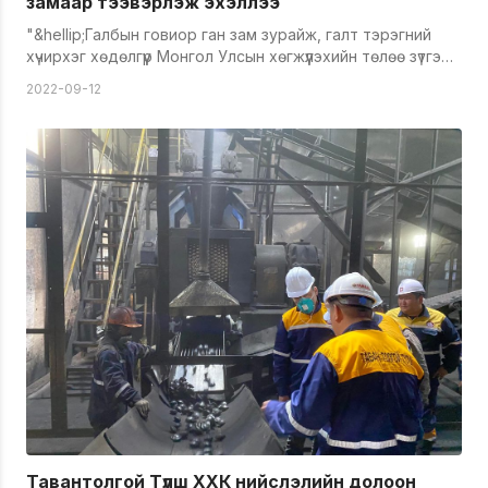
замаар тээвэрлэж эхэллээ
"&hellip;Галбын говиор ган зам зурайж, галт тэрэгний
хүчирхэг хөдөлгүүр Монгол Улсын хөгжүүлэхийн төлөө зүтгэж
эхлэлээ&hellip;" Тавантолгой-Гашуунсухайт чиглэлийн
2022-09-12
анхны хүнд даацын төмөр замын нээлтэд оролцсон
Монгол Улсын Ерөнхийлөгч У.Хүрэлсүх ийн хэлж, энэ
төмөр замыг хөгжлийн зам гэдгийг онцолсон билээ. Энэ
үйл явдалтай шил даран Тавантолгой түлш ХХК
сайжруулсан шахмал түлшнийхээ түүхий эдийг төмөр
замаар тээвэрлэж эхэллээ. "Энержи ресурс" ХХК
нийгмийн хариуцлагын хүрээнд угааж баяжуулсан эрчим
хүчний нүүрсээ нийслэлчүүдэд үнэ төлбөргүй өгч буй.
Тавантолгой түлш ХХК-ийн хамт олон угааж баяжуулсан
нүүрсийг Тавантолгой төмөр замын гаалийн талбайд
овоолго үүсгэж, тэндээсээ төмөр замаар тээвэрлэх
ажлыг өнгөрсөн амралтын өдрүүдэд эхлүүллээ.
Тавантолгойгоос нүүрс ачсан галт тэрэг 460 гаруй км
замыг туулж Улаанбаатарыг чиглэсэн төмөр замтай
нийлнэ. Ингэхдээ Тавантолгой төмөр зам-Монголын
төмөр зам-Улаанбаатар төмөр зам гэсэн гурван
байгууллагын эзэмшилд буй ган замаар дамжиж 7-8
хоногийн дараа Улаанбаатар хотод хүрнэ. Анхны тээвэр
Тавантолгой Түлш ХХК нийслэлийн долоон