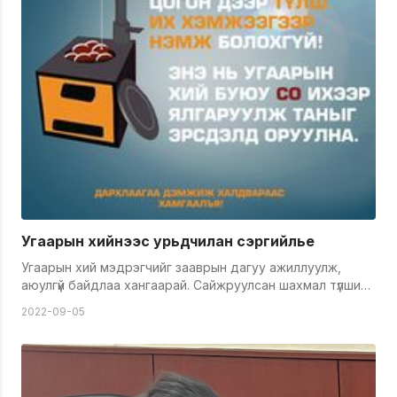
Угаарын хийнээс урьдчилан сэргийлье
Угаарын хий мэдрэгчийг зааврын дагуу ажиллуулж,
аюулгүй байдлаа хангаарай. Сайжруулсан шахмал түлшийг
заавар, зөвлөмжийн дагуу зөв түлж хэрэглээрэй. Угаарын
2022-09-05
хийн хордлогоос урьдчилан сэргийлье. &nbsp; &nbsp;