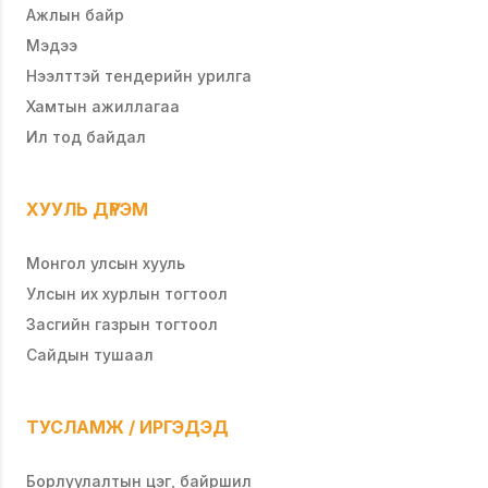
Ажлын байр
Мэдээ
Нээлттэй тендерийн урилга
Хамтын ажиллагаа
Ил тод байдал
ХУУЛЬ ДҮРЭМ
Монгол улсын хууль
Улсын их хурлын тогтоол
Засгийн газрын тогтоол
Сайдын тушаал
ТУСЛАМЖ / ИРГЭДЭД
Борлуулалтын цэг, байршил